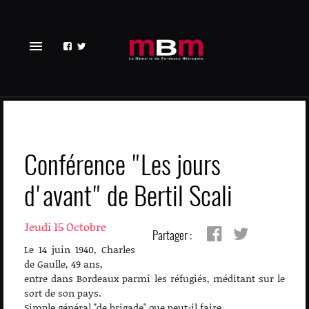
menu
Conférence "Les jours
d'avant" de Bertil Scali
Jeudi 15 Octobre
Partager :
Le 14 juin 1940, Charles
de Gaulle, 49 ans,
entre dans Bordeaux parmi les réfugiés, méditant sur le
sort de son pays.
Simple général "de brigade" que peut-il faire