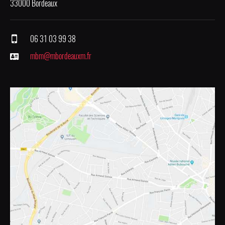
33000 Bordeaux
06 31 03 99 38
mbm@mbordeauxm.fr