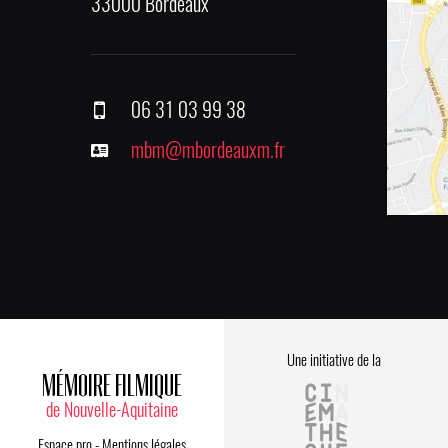
33000 Bordeaux
06 31 03 99 38
mbm@mbordeauxm.fr
Une initiative de la
MÉMOIRE FILMIQUE
de Nouvelle-Aquitaine
Espace pro
-
Mentions légales