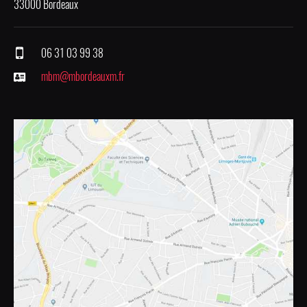
33000 Bordeaux
06 31 03 99 38
mbm@mbordeauxm.fr