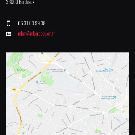
33000 Bordeaux
06 31 03 99 38
mbm@mbordeauxm.fr