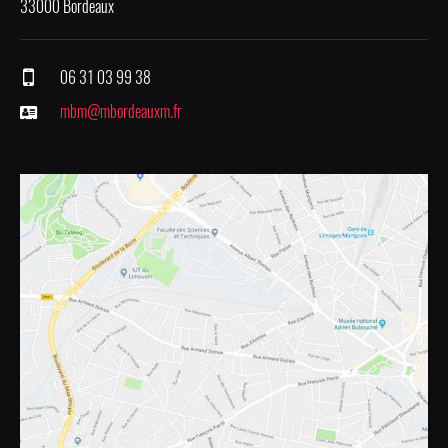
33000 Bordeaux
06 31 03 99 38
mbm@mbordeauxm.fr