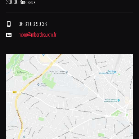
33000 Bordeaux
06 31 03 99 38
mbm@mbordeauxm.fr