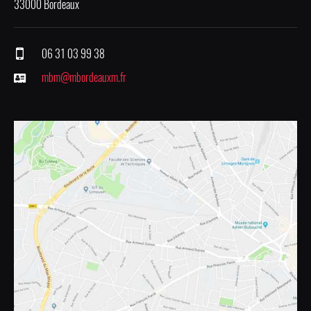
33000 Bordeaux
06 31 03 99 38
mbm@mbordeauxm.fr