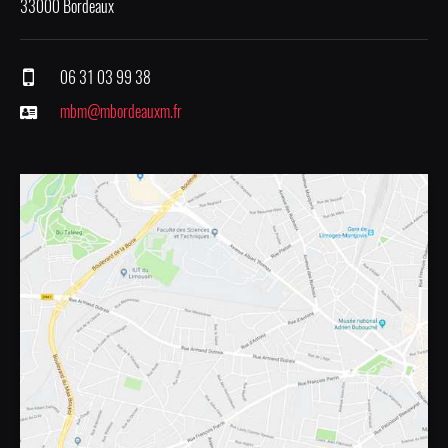
33000 Bordeaux
06 31 03 99 38
mbm@mbordeauxm.fr