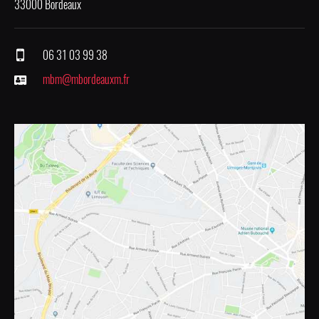
33000 Bordeaux
06 31 03 99 38
mbm@mbordeauxm.fr