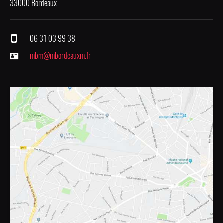
33000 Bordeaux
06 31 03 99 38
mbm@mbordeauxm.fr