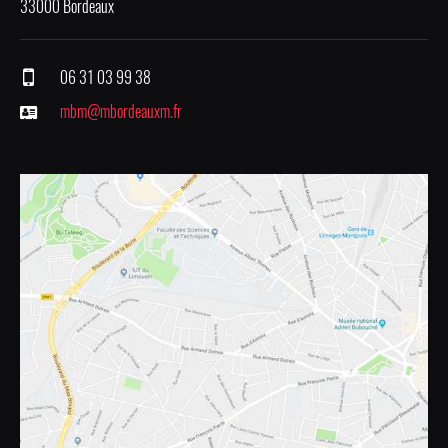
33000 Bordeaux
06 31 03 99 38
mbm@mbordeauxm.fr