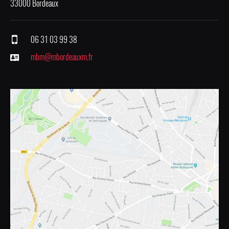
33000 Bordeaux
06 31 03 99 38
mbm@mbordeauxm.fr