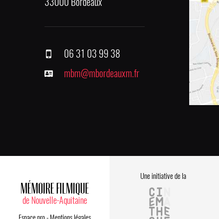
33000 Bordeaux
06 31 03 99 38
mbm@mbordeauxm.fr
Une initiative de la
MÉMOIRE FILMIQUE
de Nouvelle-Aquitaine
Espace pro
-
Mentions légales