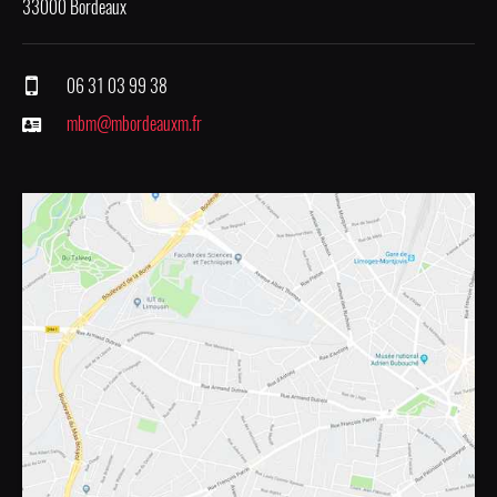
33000 Bordeaux
06 31 03 99 38
mbm@mbordeauxm.fr